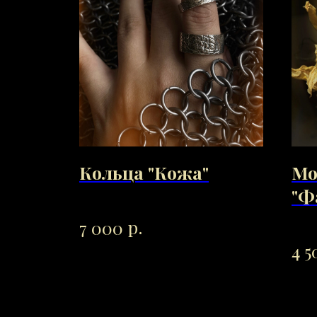
Кольца "Кожа"
Мо
"Ф
р.
7 000
4 5