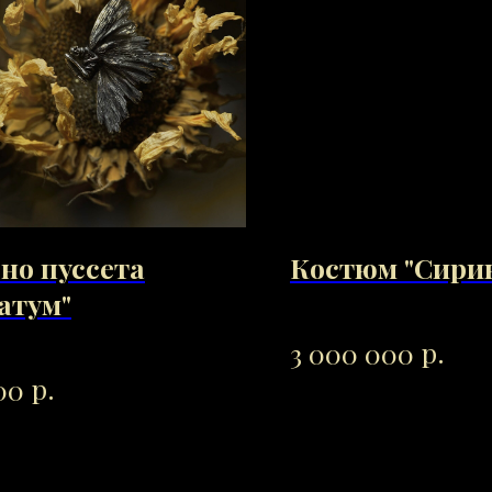
но пуссета
Костюм "Сири
атум"
р.
3 000 000
р.
00