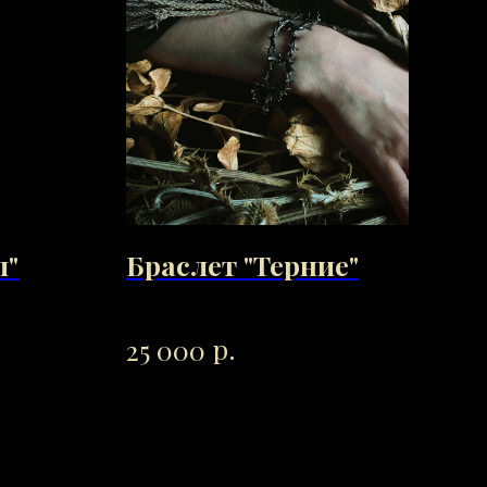
л"
Браслет "Терние"
"М
р.
25 000
2 