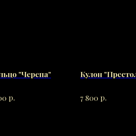
льцо "Черепа"
Кулон "Престо
р.
р.
00
7 800