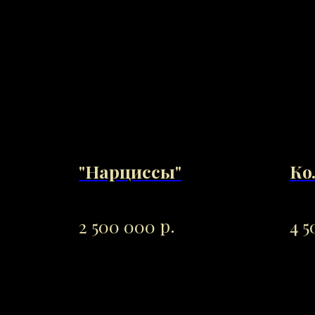
"Нарциссы"
Ко
р.
2 500 000
4 5