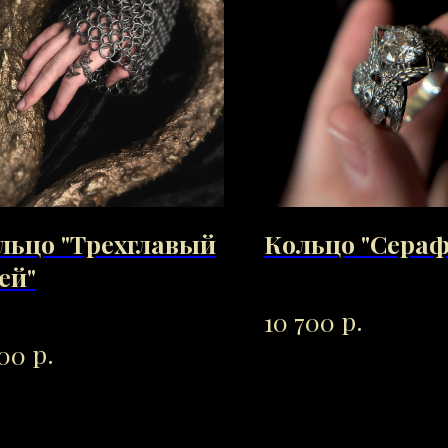
льцо "Трехглавый
Кольцо "Сера
ей"
р.
10 700
р.
000