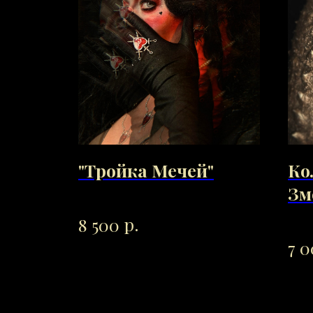
"Тройка Мечей"
Ко
Зм
р.
8 500
7 