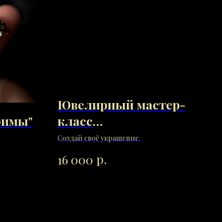
Ювелирный мастер-
фимы"
класс
Ко
"Моделирование по
"Н
Создай своё украшение.
воску"
р.
16 000
6 