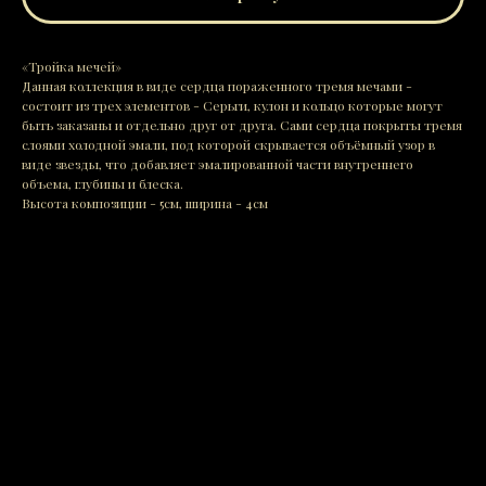
«Тройка мечей»
Данная коллекция в виде сердца пораженного тремя мечами -
состоит из трех элементов - Серьги, кулон и кольцо которые могут
быть заказаны и отдельно друг от друга. Сами сердца покрыты тремя
слоями холодной эмали, под которой скрывается объёмный узор в
виде звезды, что добавляет эмалированной части внутреннего
объема, глубины и блеска.
Высота композиции - 5см, ширина - 4см