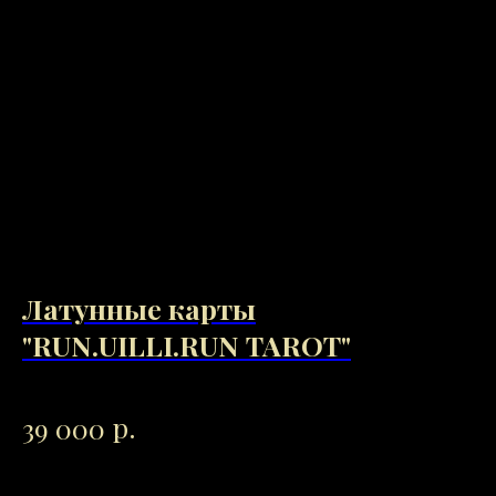
Латунные карты
"
"RUN.UILLI.RUN TAROT"
150
2
р.
39 000