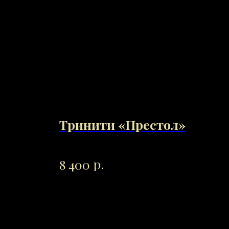
Тринити «Престол»
Бр
р.
8 400
25