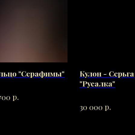
льцо "Серафимы"
Кулон - Серьга
"Русалка"
р.
700
р.
30 000