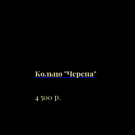
Кольцо "Черепа"
Мо
"Ф
р.
4 500
4 