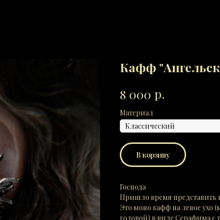
Кафф "Ангельск
р.
8 000
Материал
В корзину
Господа
Пришло время представить в
Это моно кафф на левое ухо (
головой) в виде Серафима с 