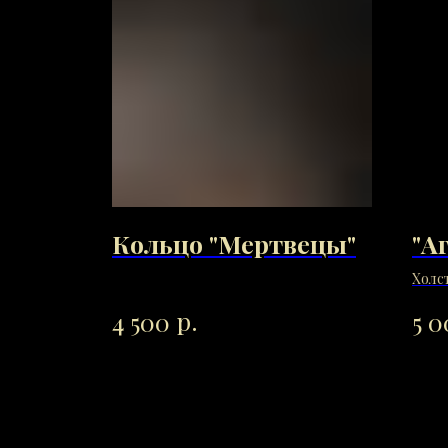
Кольцо "Мертвецы"
"А
Холст
р.
4 500
5 