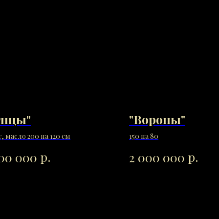
гнцы"
"Вороны"
, масло 200 на 120 см
150 на 80
р.
р.
000 000
2 000 000