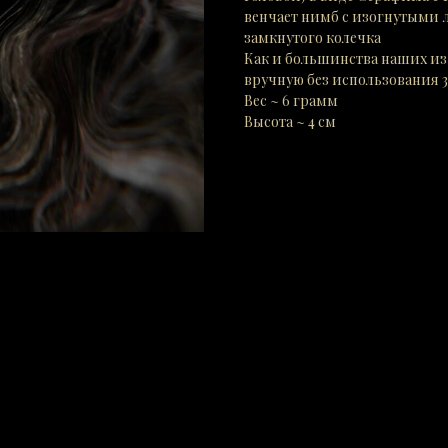
венчает нимб с изогнутыми л
замкнутого колечка
Как и большинства наших и
вручную без использования 
Вес ~ 6 грамм
Высота ~ 4 см