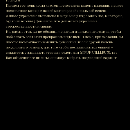
Господа!
Пришел тот день когда я готов представить вашему вниманию первое
помолвочное кольцо в нашей коллекции «Венчальный венец»
Данное украшение выполнено в виде венца из розовых лоз, в которые,
будто вплетены 5 фианитов, что добавляет украшения
торжественности и сияния.
Но, разумеется, вы не обязаны жениться или выходить замуж, чтобы
побаловать себя этим прекрасным изделием. Также, при желании, вы
имеете возможность заменить фианит на любой другой камень
подходящего размера, для того чтобы воспользоваться опцией -
свяжитесь с администратором в телеграмм (@RUN.UILLI.RUN), где
Вам объяснят все нюансы и помогут выбрать подходящий вариант.