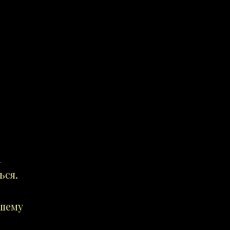
а
ься.
ашему